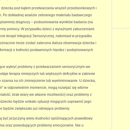
 dziecka pod kątem przetwarzania wrażeń przedsionkowych i
. Po dokładnej analizie zebranego materiału badawczego
je pisemnej diagnozy – podsumowania wyników badania (na
formy pomocy. W przypadku dzieci z wyraźnymi zaburzeniami
cie terapii Integracji Sensorycznej, natomiast w przypadku
ednoznaczne może zostać zalecona dalsza obserwacja dziecka i
informacji o trafności postawionych hipotez i podejmowanych
ące wykryć problemy z przetwarzaniem sensorycznym we
staje terapia mniejszych lub większych deficytów w zakresie
eje szansa na ich zmniejszenie lub wyeliminowanie. U dziecka,
oń” w odpowiednim momencie, mogą rozwijać się wtórne
miałość, brak wiary we własne możliwości) oraz problemy z
dziecko będzie unikało sytuacji mogących usprawnić jego
 będzie zwiększało już istniejące problemy.
ą być przyczyną wielu trudności opóźniających prawidłowy
enia oraz powodujących problemy emocjonalne. Nie u