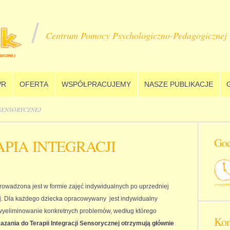
Centrum Pomocy Psychologiczno-Pedagogicznej
R
OFERTA
WSPÓŁPRACUJEMY
NASZE PUBLIKACJE
 SENSORYCZNEJ
God
APIA INTEGRACJI
rowadzona jest w formie zajęć indywidualnych po uprzedniej
ej. Dla każdego dziecka opracowywany jest indywidualny
wyeliminowanie konkretnych problemów, według którego
Kon
zania do Terapii Integracji Sensorycznej otrzymują głównie