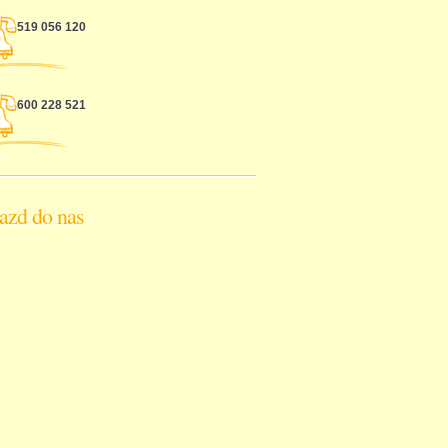
519 056 120
600 228 521
azd do nas