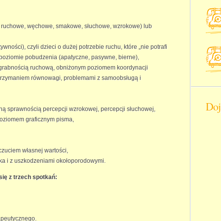
, ruchowe, węchowe, smakowe, słuchowe, wzrokowe) lub
ości), czyli dzieci o dużej potrzebie ruchu, które „nie potrafi
m poziomie pobudzenia (apatyczne, pasywne, bierne),
rabnością ruchową, obniżonym poziomem koordynacji
utrzymaniem równowagi, problemami z samoobsługą i
Doj
ną sprawnością percepcji wzrokowej, percepcji słuchowej,
 poziomem graficznym pisma,
zuciem własnej wartości,
ka i z uszkodzeniami okołoporodowymi.
się z trzech spotkań:
apeutycznego.