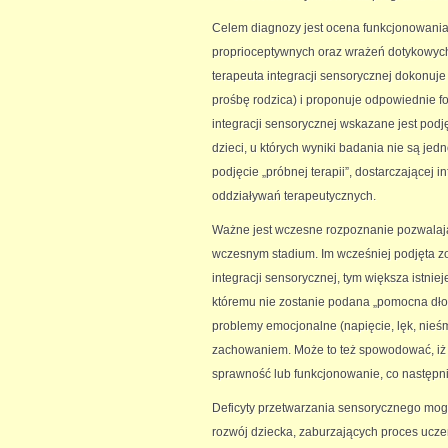
Celem diagnozy jest ocena funkcjonowania
proprioceptywnych oraz wrażeń dotykowych
terapeuta integracji sensorycznej dokonu
prośbę rodzica) i proponuje odpowiednie 
integracji sensorycznej wskazane jest podję
dzieci, u których wyniki badania nie są j
podjęcie „próbnej terapii”, dostarczającej 
oddziaływań terapeutycznych.
Ważne jest wczesne rozpoznanie pozwalaj
wczesnym stadium. Im wcześniej podjęta zo
integracji sensorycznej, tym większa istni
któremu nie zostanie podana „pomocna dł
problemy emocjonalne (napięcie, lęk, nieś
zachowaniem. Może to też spowodować, iż 
sprawność lub funkcjonowanie, co następnie
Deficyty przetwarzania sensorycznego mog
rozwój dziecka, zaburzających proces ucz