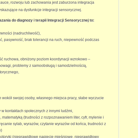
auce, rozwoju lub zachowania jest zaburzona integracja
skazujące na dysfunkcje integracji sensorycznej.
ania do diagnozy i terapii Integracji Sensorycznej to:
wności (nadruchliwość),
ć, pasywność, brak tolerancji na ruch, niepewność podczas
ść ruchowa, obniżony poziom koordynacji wzrokowo –
nowagi, problemy z samoobsługą i samodzielnością,
torycznego,
 wokół swojej osoby, własnego miejsca pracy, słabe wyczucie
 w kontaktach społecznych z innymi ludźmi,
 matematyką (trudności z rozpoznawaniem liter, cyfr, mylenie i
kręcanie sylab, wyrazów, czytanie wyrazów od końca, trudności z
w)
toryki (nieprawidłowe napięcie mięśniowe, nieprawidłowy