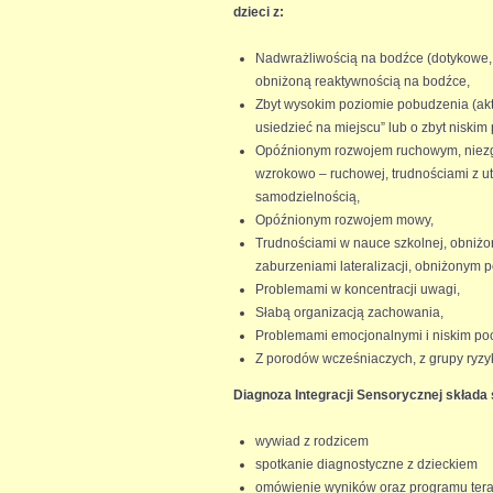
dzieci z:
Nadwrażliwością na bodźce (dotykowe
obniżoną reaktywnością na bodźce,
Zbyt wysokim poziomie pobudzenia (aktywn
usiedzieć na miejscu” lub o zbyt niski
Opóźnionym rozwojem ruchowym, niezg
wzrokowo – ruchowej, trudnościami z 
samodzielnością,
Opóźnionym rozwojem mowy,
Trudnościami w nauce szkolnej, obniżo
zaburzeniami lateralizacji, obniżonym
Problemami w koncentracji uwagi,
Słabą organizacją zachowania,
Problemami emocjonalnymi i niskim poc
Z porodów wcześniaczych, z grupy ryzy
Diagnoza Integracji Sensorycznej składa 
wywiad z rodzicem
spotkanie diagnostyczne z dzieckiem
omówienie wyników oraz programu ter