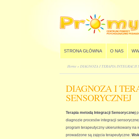
STRONA GŁÓWNA
O NAS
WW
Home
» DIAGNOZA I TERAPIA INTEGRACJI
DIAGNOZA I TER
SENSORYCZNEJ
Terapia metodą Integracji Sensorycznej
p
diagnozie procesów integracji sensoryczn
program terapeutyczny ukierunkowany na 
prowadzone są zajęcia terapeutyczne.
Wska