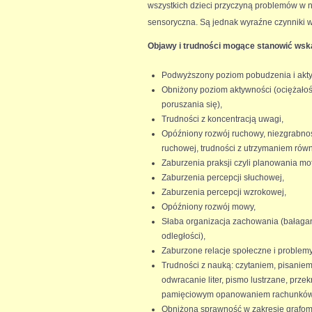
wszystkich dzieci przyczyną problemów w n
sensoryczna. Są jednak wyraźne czynniki w
Objawy i trudności mogące stanowić wskaz
Podwyższony poziom pobudzenia i akty
Obniżony poziom aktywności (ociężałoś
poruszania się),
Trudności z koncentracją uwagi,
Opóźniony rozwój ruchowy, niezgrabno
ruchowej, trudności z utrzymaniem rów
Zaburzenia praksji czyli planowania mo
Zaburzenia percepcji słuchowej,
Zaburzenia percepcji wzrokowej,
Opóźniony rozwój mowy,
Słaba organizacja zachowania (bałagan
odległości),
Zaburzone relacje społeczne i problemy
Trudności z nauką: czytaniem, pisaniem,
odwracanie liter, pismo lustrzane, prze
pamięciowym opanowaniem rachunkó
Obniżona sprawność w zakresie grafomo