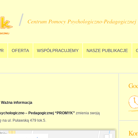
Centrum Pomocy Psychologiczno-Pedagogicznej
R
OFERTA
WSPÓŁPRACUJEMY
NASZE PUBLIKACJE
God
Ważna informacja
ychologiczno – Pedagogicznej “PROMYK”
zmienia swoją
ę na ul. Puławską 479 lok.5.
Kon