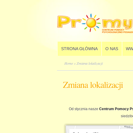
STRONA GŁÓWNA
O NAS
WW
Home
» Zmiana lokalizacji
Zmiana lokalizacji
Od stycznia nasze
Centrum Pomocy Ps
siedzib