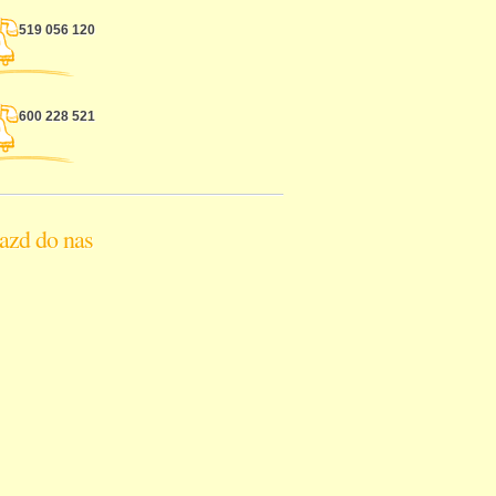
519 056 120
600 228 521
azd do nas